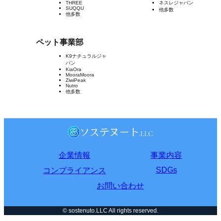
THREE
ネスレジャパン
SUQQU
他多数
他多数
ペット事業部
K9ナチュラルジャ
パン
KiaOra
MooraMoora
ZiwiPeak
Nutro
他多数
企業情報
事業内容
SDGs
コンプライアンス
お問い合わせ
© sostenuto.LLC All rights reserved.