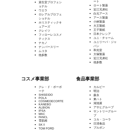
ート
資生堂プロフェシ
ロート製薬
ョナル
近江兄弟社
ウエラ
白元アース
ロレアルプロフェ
アース製薬
ショナル
小林製薬
ホリスティックキ
大王製紙
ュアーズ
王子製紙
クレイツ
日本クレシア
フィローレコスメ
ユニ・チャーム
ティクス
ユニリーバ・ジャ
ナカノ
パン
ナンバースリー
和光堂
ムコタ
大塚製薬
他多数
近江兄弟社
他多数
コスメ事業部
食品事業部
クレ・ド・ポーボ
カルビー
ーテ
明治
SHISEIDO
森永
POLA
東ハト
COSMEDECORTE
湖池屋
KANEBO
アサヒグループ
ALBION
IPSA
サントリーグルー
MAC
プ
FANCL
コカ・コーラ
雪肌精
日清食品
SKⅡ
ブルボン
TOM FORD